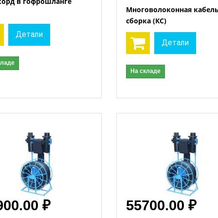
корд в гофрошланге
Многоволоконная кабел
сборка (КС)
Открыть
Открыть
Детали
Детали
кладе
На складе
900.00 ₽
55700.00 ₽