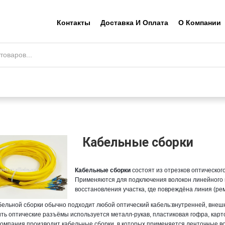
Контакты
Доставка И Оплата
О Компании
Кабельные сборки
Кабельные сборки
состоят из отрезков оптическог
Применяются для подключения волокон линейного 
восстановления участка, где повреждёна линия (ре
бельной сборки обычно подходит любой оптический кабель:внутренней, внешн
ть оптические разъёмы используется металл-рукав, пластиковая гофра, карт
омпания производит кабельные сборки, в которых применяется ленточные в