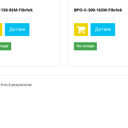
-150-8SM-Fibrlok
ВРО-II-300-16SM-Fibrlok
Детали
Детали
кладе
На складе
–9 из 6 результатов