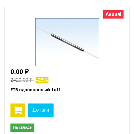
Акция!
0.00 ₽
2420.00 ₽
-25%
FTB однооконный 1x11
Детали
На складе