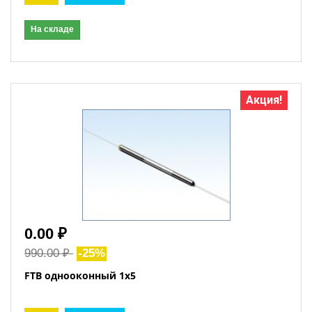
На складе
Акция!
0.00 ₽
990.00 ₽
-25%
FTB однооконный 1x5