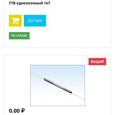
FTB однооконный 1x7
Детали
На складе
Акция!
0.00 ₽