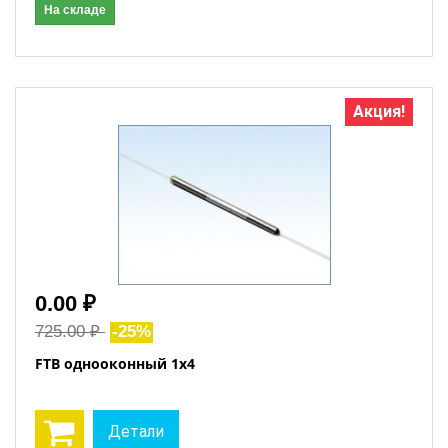
На складе
Акция!
0.00 ₽
725.00 ₽
-25%
FTB однооконный 1x4
Детали