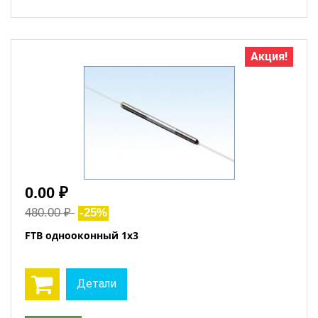
Акция!
0.00 ₽
480.00 ₽
-25%
FTB однооконный 1x3
Детали