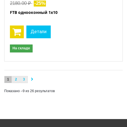
2180.00 ₽
-25%
FTB однооконный 1x10
Детали
На складе
1
2
3
Показано –9 из 26 результатов