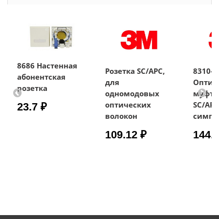
8686 Настенная
Розетка SC/АРС,
8310-G
абонентская
для
Оптич
розетка
одномодовых
муфта
оптических
SC/APC
23.7 ₽
волокон
симпл
109.12 ₽
144.