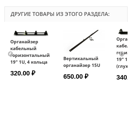
ДРУГИЕ ТОВАРЫ ИЗ ЭТОГО РАЗДЕЛА:
Орган
Органайзер
кабел
кабельный
гориз
горизонтальный
Вертикальный
19" 1U
19" 1U, 4 кольца
органайзер 15U
(глухо
320.00 ₽
650.00 ₽
340.