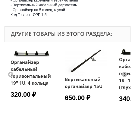
- Органайзер кабельный вертикальный
- Вертикальный кабельный держатель
- Органайзер на 5 колец, глухой.
Код Товара - ОРГ-1-5
ДРУГИЕ ТОВАРЫ ИЗ ЭТОГО РАЗДЕЛА:
Орган
Органайзер
кабел
кабельный
гориз
горизонтальный
Вертикальный
19" 1U
19" 1U, 4 кольца
органайзер 15U
(глухо
320.00 ₽
650.00 ₽
340.